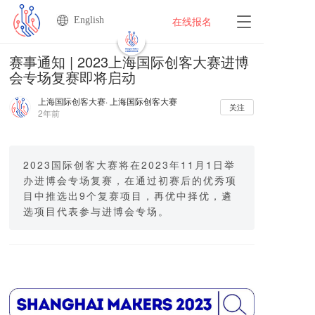
English
T
在线报名
o
g
赛事通知 | 2023上海国际创客大赛进博
g
会专场复赛即将启动
l
e
上海国际创客大赛
· 上海国际创客大赛
n
关注
2年前
a
v
i
g
2023国际创客大赛将在2023年11月1日举
a
办进博会专场复赛，在通过初赛后的优秀项
t
目中推选出9个复赛项目，再优中择优，遴
i
选项目代表参与进博会专场。
o
n