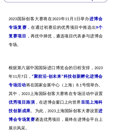
国际创客大赛将在
年
月
日
举办
2023
2023
11
1
进博会
，在通过初赛后的优秀项目中推选出
专场复赛
9个
，再优中择优，遴选项目代表参与进博会
复赛项目
专场。
根据第六届中国国际进口博览会的日程安排，
2023
年
月
日，
11
7
“聚前沿·创未来”科技创新孵化进博会
将在国家会展中心（上海）
号馆举办。
专场活动
8.1
其中，
上海国际创客大赛将在专场活动中设置
2023
，在进博会窗口上向世界
优秀项目路演
呈现上海科
。为此，
上海国际创客大赛设置
技创新成果
2023
进
遴选优秀项目，最终在进博会平台上
博会专场复赛
展示风采。