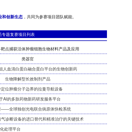
业和创新生态
，共同为参赛项目团队赋能。
药专题复赛项目列表
多靶点捕获活体肿瘤细胞生物材料产品及应用
类器官
组人血清白蛋白融合蛋白平台的生物创新药
生物降解型长效制剂产品
中定位肿瘤分子边界的拉曼导航设备
于AI的多肽药物新药研发服务平台
断——全球独创光电联合病原体快检系统
——口气诊断设备的进口替代和精准治疗的关键技术
息化处理平台