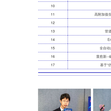
10
11
高附加值
12
13
管
14
E
15
全自动
16
显愈新-
17
基于“
_