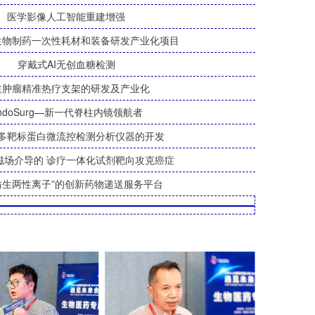
医学影像人工智能重建增强
生物制药一次性耗材和装备研发产业化项目
穿戴式AI无创血糖检测
道肿瘤精准热疗支架的研发及产业化
ndoSurg—新一代脊柱内镜领航者
多靶标蛋白微流控检测分析仪器的开发
-磁场介导的 诊疗一体化试剂靶向攻克癌症
仿生两性离子”的创新药物递送服务平台