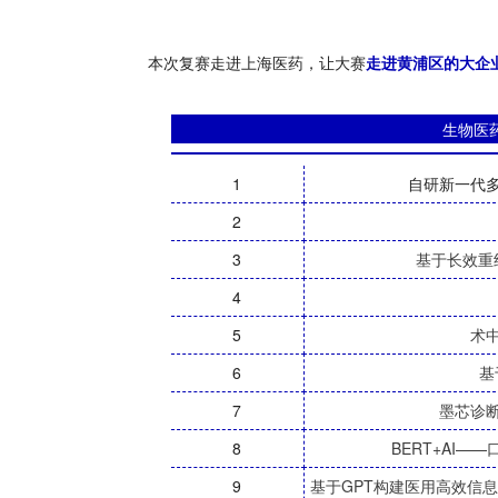
本次复赛走进上海医药，让大赛
走进黄浦区的大企
生物医
1
自研新一代
2
3
基于长效重
4
5
术
6
基
7
墨芯诊
8
BERT+AI
9
基于GPT构建医用高效信