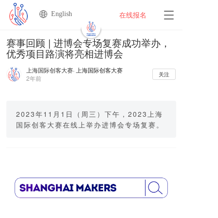
English
T
在线报名
o
g
赛事回顾 | 进博会专场复赛成功举办，
g
优秀项目路演将亮相进博会
l
e
上海国际创客大赛
· 上海国际创客大赛
n
关注
2年前
a
v
i
g
2023年11月1日（周三）下午，2023上海
a
国际创客大赛在线上举办进博会专场复赛。
t
i
o
n