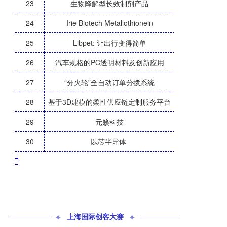
23
生物降解型长效制剂产品
24
Irie Biotech Metallothionein
25
Libpet: 让出行变得简单
26
汽车规格的PC透明材料及创新应用
27
“分火轮”全自动订单分拨系统
28
基于3D建模的柔性供应链定制服务平台
29
元籁科技
30
以芯半导体
_
✦
上海国际创客大赛
✦