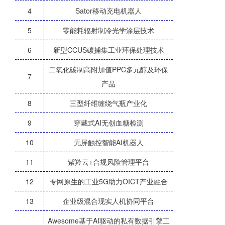
4
Sator移动充电机器人
5
零能耗辐射制冷光学涂层技术
6
新型CCUS碳捕集工业环保处理技术
二氧化碳制高附加值PPC多元醇及环保
7
产品
8
三型纤维缠绕气瓶产业化
9
穿戴式AI无创血糖检测
10
无屏触控智能AI机器人
11
紫羚云+合规风险管理平台
12
专网原生的工业5G助力OICT产业融合
13
企业级混合现实人机协同平台
Awesome基于AI驱动的私有数据引擎工