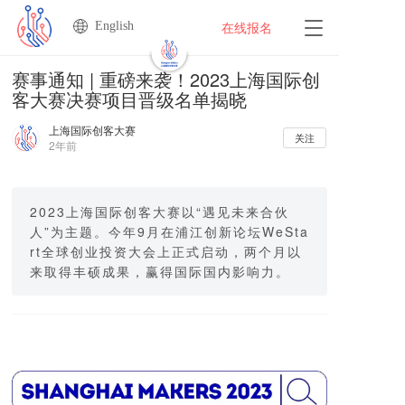
English
T
在线报名
o
g
赛事通知 | 重磅来袭！2023上海国际创
g
客大赛决赛项目晋级名单揭晓
l
e
上海国际创客大赛
n
关注
2年前
a
v
i
g
2023上海国际创客大赛以“遇见未来合伙
a
人”为主题。今年9月在浦江创新论坛WeSta
t
rt全球创业投资大会上正式启动，两个月以
i
来取得丰硕成果，赢得国际国内影响力。
o
n