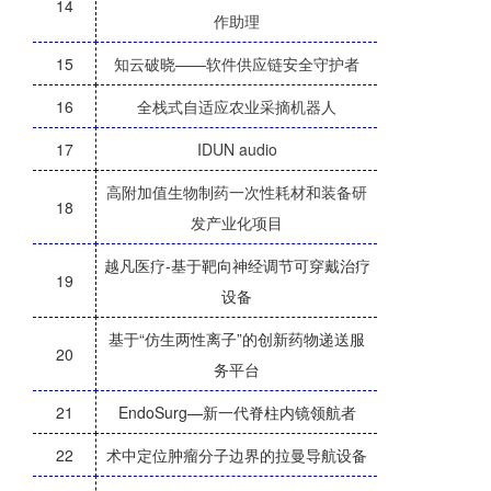
14
作助理
15
知云破晓——软件供应链安全守护者
16
全栈式自适应农业采摘机器人
17
IDUN audio
高附加值生物制药一次性耗材和装备研
18
发产业化项目
越凡医疗-基于靶向神经调节可穿戴治疗
19
设备
基于“仿生两性离子”的创新药物递送服
20
务平台
21
EndoSurg—新一代脊柱内镜领航者
22
术中定位肿瘤分子边界的拉曼导航设备