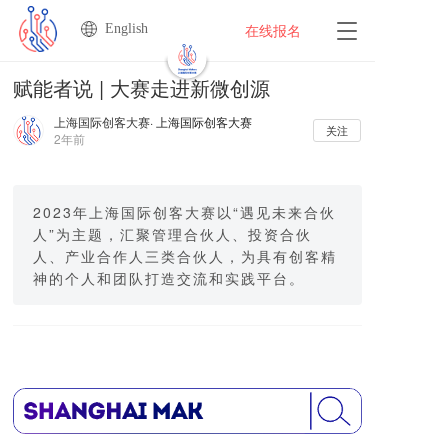
English
T
在线报名
o
g
赋能者说 | 大赛走进新微创源
g
l
上海国际创客大赛
· 上海国际创客大赛
e
关注
2年前
n
a
v
i
2023年上海国际创客大赛以“遇见未来合伙
g
人”为主题，汇聚管理合伙人、投资合伙
a
人、产业合作人三类合伙人，为具有创客精
t
神的个人和团队打造交流和实践平台。
i
o
n