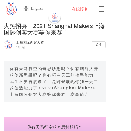
English
T
在线报名
o
g
火热招募｜2021 Shanghai Makers上海
g
国际创客大赛等你来赛！
l
e
上海国际创客大赛
n
关注
4年前
a
v
i
g
你有天马行空的奇思妙想吗？你有脑洞大开
a
的创新思维吗？你有巧夺天工的动手能力
t
吗？不要再犹豫了，是时候展现你独一无二
i
的创造能力了！2021Shanghai Makers
o
上海国际创客大赛等你来赛！赛事简介
n
你有天马行空的奇思妙想吗？