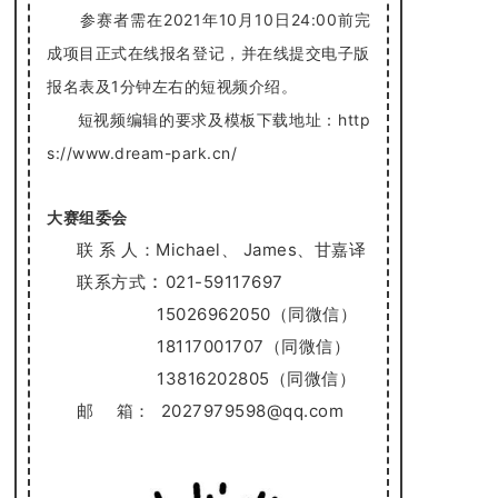
2021
10
10
24:00
参赛者需在
年
月
日
前完
成项目正式在线报名登记，并在线提交电子版
1
报名表及
分钟左右的短视频介绍。
http
短视频编辑的要求及模板下载地址：
s://www.dream-park.cn/
大赛组委会
联 系 人：Michael、 James、甘嘉译
：
联系方式
021-59117697
15026962050
（同微信）
18117001707
（同微信）
13816202805
（同微信）
邮
箱： 2027979598@qq.com