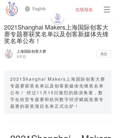
English
T
在线报名
o
g
2021Shanghai Makers上海国际创客大
g
赛专题赛获奖名单以及创客新媒体先锋
l
奖名单公布！
e
n
上海国际创客大赛
a
关注
4年前
v
i
g
a
2021Shanghai Makers上海国际创客大赛
t
专题赛获奖名单以及创客新媒体先锋奖名单
i
公布！ 经过11月10日激烈的路演角逐，数
o
字化转型专题赛和杭州数字经济赋能发展专
n
题赛的获奖项目名单正式出炉！