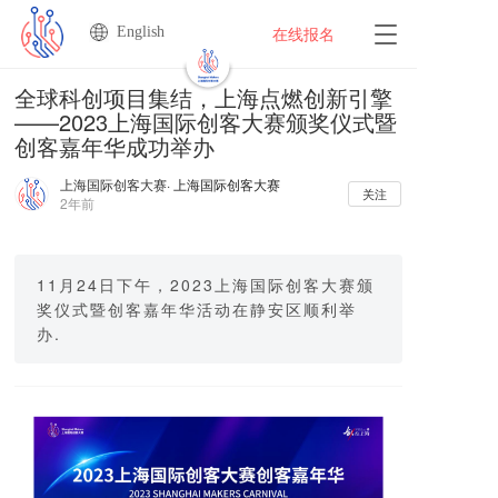
English
T
在线报名
o
g
全球科创项目集结，上海点燃创新引擎
g
——2023上海国际创客大赛颁奖仪式暨
l
创客嘉年华成功举办
e
n
上海国际创客大赛
· 上海国际创客大赛
a
关注
2年前
v
i
g
a
11月24日下午，2023上海国际创客大赛颁
t
奖仪式暨创客嘉年华活动在静安区顺利举
i
办.
o
n