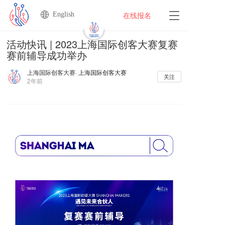
English
T
在线报名
o
g
活动快讯 | 2023上海国际创客大赛复赛
g
赛前辅导成功举办
l
e
上海国际创客大赛
· 上海国际创客大赛
n
关注
2年前
a
v
i
g
a
t
i
o
n