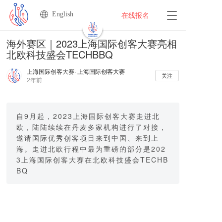
English
T
在线报名
o
g
海外赛区｜2023上海国际创客大赛亮相
g
北欧科技盛会TECHBBQ
l
e
上海国际创客大赛
· 上海国际创客大赛
n
关注
2年前
a
v
i
g
自9月起，2023上海国际创客大赛走进北
a
欧，陆陆续续在丹麦多家机构进行了对接，
t
邀请国际优秀创客项目来到中国、来到上
i
海。走进北欧行程中最为重磅的部分是202
o
3上海国际创客大赛在北欧科技盛会TECHB
n
BQ