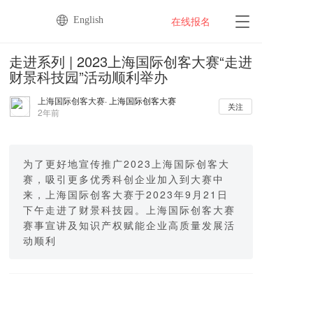
English
T
在线报名
o
g
走进系列 | 2023上海国际创客大赛“走进
g
财景科技园”活动顺利举办
l
e
上海国际创客大赛
· 上海国际创客大赛
n
关注
2年前
a
v
i
g
为了更好地宣传推广2023上海国际创客大
a
赛，吸引更多优秀科创企业加入到大赛中
t
来，上海国际创客大赛于2023年9月21日
i
下午走进了财景科技园。上海国际创客大赛
o
赛事宣讲及知识产权赋能企业高质量发展活
n
动顺利