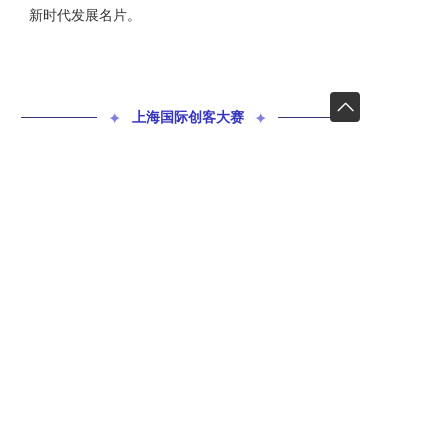
新时代发展名片。
✦
上海国际创客大赛
✦
上一篇
下一篇
海外赛区｜2023上海国际创客大赛宣讲会走进冰岛驻丹麦大使馆
走进系列 | 2023上海国际创客大赛走进“中国工程院院士专家成果展示与转化中心”沟通交流会顺利举办
长按或扫码识别 分享给好友