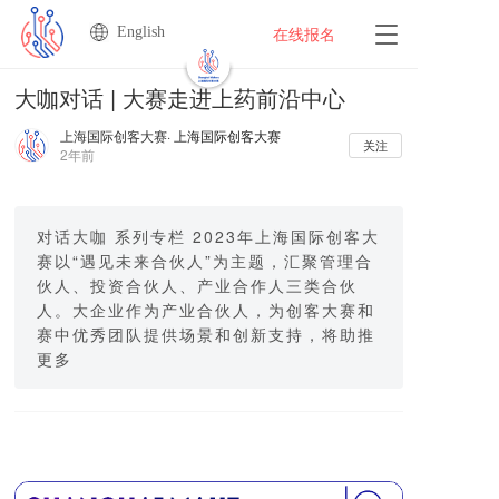
English
T
在线报名
o
g
大咖对话 | 大赛走进上药前沿中心
g
l
上海国际创客大赛
· 上海国际创客大赛
e
关注
2年前
n
a
v
i
对话大咖 系列专栏 2023年上海国际创客大
g
赛以“遇见未来合伙人”为主题，汇聚管理合
a
伙人、投资合伙人、产业合作人三类合伙
t
人。大企业作为产业合伙人，为创客大赛和
i
赛中优秀团队提供场景和创新支持，将助推
o
更多
n