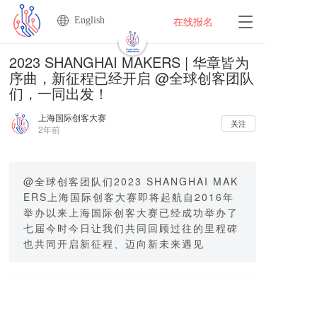
English
T
在线报名
o
g
2023 SHANGHAI MAKERS | 华章皆为
g
序曲，新征程已经开启 @全球创客团队
l
们，一同出发！
e
n
上海国际创客大赛
a
关注
2年前
v
i
g
a
@全球创客团队们2023 SHANGHAI MAK
t
ERS上海国际创客大赛即将起航自2016年
i
举办以来上海国际创客大赛已经成功举办了
o
七届今时今日让我们共同回顾过往的里程碑
n
也共同开启新征程、迈向新未来遇见