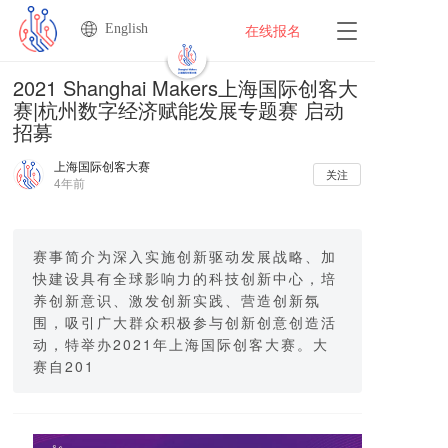
English
T
在线报名
o
g
2021 Shanghai Makers上海国际创客大
g
赛|杭州数字经济赋能发展专题赛 启动
l
招募
e
n
上海国际创客大赛
a
关注
4年前
v
i
g
a
赛事简介为深入实施创新驱动发展战略、加
t
快建设具有全球影响力的科技创新中心，培
i
养创新意识、激发创新实践、营造创新氛
o
围，吸引广大群众积极参与创新创意创造活
n
动，特举办2021年上海国际创客大赛。大
赛自201